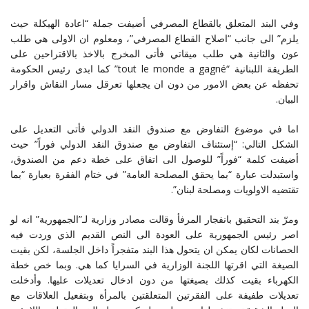
وفي البند المتعلق بالقطاع المصرفي أضيفت جملة “اعادة الهيكلة حيث
يلزم” الى جانب “اصلاح القطاع المصرفي”، ومعلوم ان الاولى هي طلب
عون والثانية هي طلب ميقاتي فأتى المخرج بالاخذ بالاقتراحين على
الطريقة اللبنانية “tout le monde a gagné” كما ابدى رئيس الحكومة
تحفظه عن بعض الامور من دون ان يجعلها تعرقل مسار النقاش واقرار
البيان.
اما في موضوع التفاوض مع صندوق النقد الدولي فأتى التعديل على
الشكل التالي: “إستئناف التفاوض مع صندوق النقد الدولي فوراً” حيث
أضيفت كلمة “فوراً” للوصول الى اتفاق على خطة دعم من الصندوق،
واستبدلت عبارة “بما يحقق المصلحة العامة” في ختام الفقرة بعبارة “بما
تقتضيه الاولويات ومصلحة لبنان”.
ومرّ بند التحقيق بانفجار المرفأ وقالت مصادر وزارية لـ”الجمهورية” انه لو
اصر رئيس الجمهورية على العودة الى النص القديم الذي وردت فيه
الحصانات لكان يمكن ان يتحول هذا البند متفجراً داخل الجلسة، لكن بقيت
الصيغة التي اقرتها اللجنة الوزارية في السرايا كما هي. وبما خص خطة
الكهرباء بقيت كذلك بصيغتها من دون ادخال تعديلات عليها. وأدخلت
تعديلات طفيفة على الفقرتين المتعلقتين بالمرأة وبتفعيل العلاقات مع