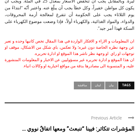
ليرة. وبالمقابل يجب ان تنخفض الأسعار بمعدل 25 في المئة. ويجب أن
يكون كل مواطن خفيراً، وكل خطأ يجب أن يبلّغ عنه. واعتبر أنّه “ابتداءً من
يوم الثلاثاء يجب على الحكومة أن تتفرغ لمعالجة أزمة المحروقات،
والدواء، والمواد الغذائية، والكهرباء أولاً، فإذا وضعت موضوع الكهرباء على
السكة فهذا أمر جيد”.
ان المعلومات و الاراء و الافكار الواردة في هذا المقال تخص كاتبها وحده و تعبر
عن وجهة نظره الخاصة دون غيره؛ ولا تعكس، باي شكل من الاشكال، موقف او
توجهات او راي او وجهة نظر ناشر هذا الموقع او ادارة تحريره.
ان هذا الموقع و ادارة تحريره غير مسؤوليين عن الاخبار و المعلومات المنشورة
عليه، و المنسوبة الى مصادرها بدقة من مواقع اخبارية او وكالات انباء.
TAGS
بيان
لبنان
مناقشة
Previous Article
المؤشرات تتكاثر: فيينا “تنبعث” ومعها اتفاقٌ نووي ...