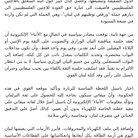
الدول الشقيقة وتنشيطها، وحصل جدل كبير حول البند المتعلق باللاجئين
الفلسطينيين فأضيفت الى عبارة حق العودة للاجئين الفلسطينيين الى
ديارهم جملة “ورفض توطينهم في لبنان”، وهي الجملة التي لم تكن واردة
في صيغة المسودة.
من جهة ثانية، توقعت مصادر سياسية في اتصالٍ مع “الأنباء” الإلكترونية أن
تُعقد جلسة مناقشة البيان الوزاري والتصويت على الثقة يوم الإثنين أو
الثلاثاء المقبلَين على أبعد تقدير، وفي يوم واحد فقط، وأن تكون مداخلات
النواب مختصرة، وتحديد الكلمات بمعدل نائب عن كل كتلة، إضافة إلى
النواب المستقلين. ولكن من حسم البيان الوزاري سياسياً، لا بد من انتظار
الالتزام به تقنياً. فقد استُبقت جلسة الثقة باللقاء بين نجيب ميقاتي وجبران
باسيل على رأس وفد كتلة لبنان القوي.
اختار باسيل اللحظة المناسبة للزيارة وتأكيد موقعه القوي في هذه
الحكومة، وأنّ ميقاتي سيكون بحاجة إليه للحصول على ثقة البرلمان.
وتؤكّد معلومات “الأنباء” الإلكترونية أنّ باسيل أصرّ خلال لقائه ميقاتي على
تنفيذ خطته الخاصة للكهرباء بدون أي تغيير، كذلك أصرّ على التدقيق
الجنائي في مصرف لبنان، ومحاسبة رياض سلامة.
وإضافة إلى ملف الكهرباء والمحروقات، فأبرز الأزمات التي يعيشها لبنان
اليوم هي أزمة الطاقة بكل أبعادها وانعكاساتها على القطاعات الأساسية