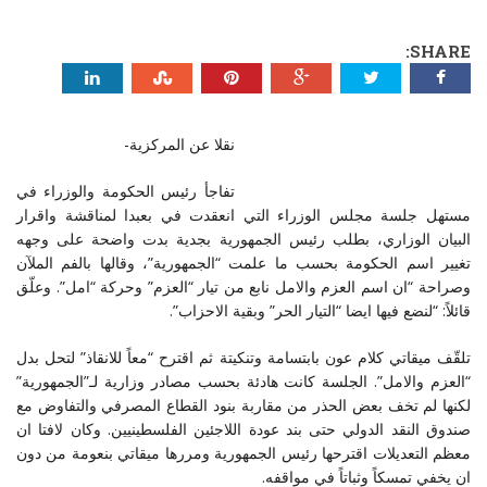
SHARE:
نقلا عن المركزية-
تفاجأ رئيس الحكومة والوزراء في
مستهل جلسة مجلس الوزراء التي انعقدت في بعبدا لمناقشة واقرار
البيان الوزاري، بطلب رئيس الجمهورية بجدية بدت واضحة على وجهه
تغيير اسم الحكومة بحسب ما علمت “الجمهورية”، وقالها بالفم الملآن
وصراحة “ان اسم العزم والامل نابع من تيار “العزم” وحركة “امل”. وعلّق
قائلاً: “لنضع فيها ايضا “التيار الحر” وبقية الاحزاب”.
تلقّف ميقاتي كلام عون بابتسامة وتنكيتة ثم اقترح “معاً للانقاذ” لتحل بدل
“العزم والامل”. الجلسة كانت هادئة بحسب مصادر وزارية لـ”الجمهورية”
لكنها لم تخف بعض الحذر من مقاربة بنود القطاع المصرفي والتفاوض مع
صندوق النقد الدولي حتى بند عودة اللاجئين الفلسطينيين. وكان لافتا ان
معظم التعديلات اقترحها رئيس الجمهورية ومررها ميقاتي بنعومة من دون
ان يخفي تمسكاً وثباتاً في مواقفه.