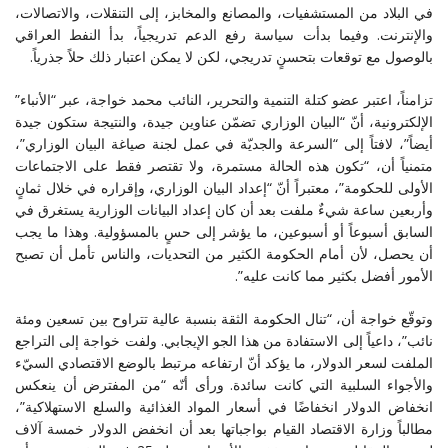
في البلاد من المستشفيات، والمصانع والمخابز، إلى التنقلات، والاتصالات،
والإنترنت. وفيما بدأت سياسة رفع الدعم تدريجياً، بدأ النفط العراقي
بالوصول مع توقعات بتحسنٍ تدريجي، لكن لا يمكن اعتبار ذلك حلاً جذرياً.
تزامناً، اعتبر عضو كتلة التنمية والتحرير، النائب محمد خواجة، عبر “الأنباء”
الإلكترونية، أنّ “البيان الوزاري تضمّن عناوين جيدة، والنتيجة ستكون جيدة
أيضاً”، لافتاً إلى “السرعة والجديّة في عمل لجنة صياغة البيان الوزاري”،
متمنياً أن، “تكون هذه الحالة مستمرة، ولا تقتصر فقط على الاجتماعات
الأولى للحكومة”، معتبراً أنّ “إعداد البيان الوزاري، وإقراره في خلال ثمانٍ
وأربعين ساعة شيءٌ ملفت بعد أن كان إعداد البيانات الوزارية يستغرق في
السابق أسبوعاً أو أسبوعين، ما يؤشر إلى حسٍ بالمسؤولية. وهذا ما يجب
أن يحصل، لأن أمام الحكومة الكثير من التحديات، والناس تأمل أن تصبح
الأمور أفضل بكثير مما كانت عليه”.
وتوقّع خواجة أن، “تنال الحكومة الثقة بنسبة عالية تتراوح بين تسعين ومئة
نائب”، داعياً إلى الاستفادة من هذا الجو الإيجابي. ولفت خواجة إلى التراجع
الملفت لسعر الدولار، ما يؤكد أنّ ارتفاعه مرتبط بالوضع الاقتصادي السيّء
والأجواء السلبية التي كانت سائدة. ورأى أنّه “من المفترض أن ينعكس
انخفاض الدولار انخفاضًا في أسعار المواد الغذائية والسلع الاستهلاكية”،
مطالباً وزارة الاقتصاد القيام بواجباتها بعد أن انخفض الدولار خمسة آلاف