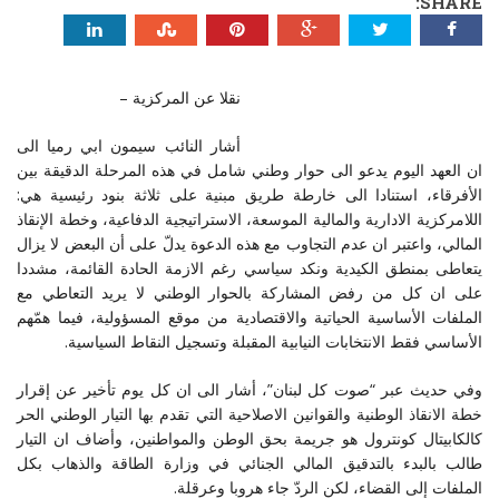
SHARE:
نقلا عن المركزية –
أشار النائب سيمون ابي رميا الى
ان العهد اليوم يدعو الى حوار وطني شامل في هذه المرحلة الدقيقة بين
الأفرقاء، استنادا الى خارطة طريق مبنية على ثلاثة بنود رئيسية هي:
اللامركزية الادارية والمالية الموسعة، الاستراتيجية الدفاعية، وخطة الإنقاذ
المالي، واعتبر ان عدم التجاوب مع هذه الدعوة يدلّ على أن البعض لا يزال
يتعاطى بمنطق الكيدية ونكد سياسي رغم الازمة الحادة القائمة، مشددا
على ان كل من رفض المشاركة بالحوار الوطني لا يريد التعاطي مع
الملفات الأساسية الحياتية والاقتصادية من موقع المسؤولية، فيما همّهم
الأساسي فقط الانتخابات النيابية المقبلة وتسجيل النقاط السياسية.
وفي حديث عبر “صوت كل لبنان”، أشار الى ان كل يوم تأخير عن إقرار
خطة الانقاذ الوطنية والقوانين الاصلاحية التي تقدم بها التيار الوطني الحر
كالكابيتال كونترول هو جريمة بحق الوطن والمواطنين، وأضاف ان التيار
طالب بالبدء بالتدقيق المالي الجنائي في وزارة الطاقة والذهاب بكل
الملفات إلى القضاء، لكن الردّ جاء هروبا وعرقلة.