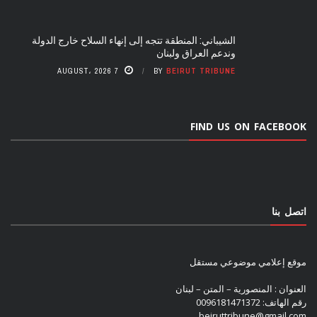
الشيباني: المنطقة تتجه إلى إنهاء السلاح خارج الدولة
وندعم العراق ولبنان
7 AUGUST، 2026
BY
BEIRUT TRIBUNE
FIND US ON FACEBOOK
اتصل بنا
موقع إعلامي موضوعي مستقل
العنوان : المنصورية – المتن – لبنان
رقم الهاتف: 0096181471372
beiruttribune@gmail.com