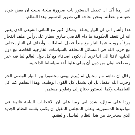
ابي رميا أكد ان تعديل الدستور بات ضرورة ملحة بحيث ان بعض بنوده
عقيمة ومعطّلة، ونحن بحاجة الى تطوير الدستور وهذا النظام.
هذا وأشار الى ان التيار يختلف بشكل كبير مع الثنائي الشيعي الذي يعتبر
انه لن تنعقد الحكومة ما دام القاضي طارق بيطار على رأس ملف انفجار
مرفأ بيروت، فيما التيار مع مبدأ فصل السلطات. وأضاف ان التيار يختلف
مع حزب الله في المسائل المتعلقة بالسياسات الخارجية الخاصة مع دول
الخليج، لافتا الى اننا نريد أن نكون اصدقاء مع كل دول العالم لما فيه خير
ومصلحة لبنان من دون أن يملي علينا أحد سياساتنا الداخلية.
وقال ان تفاهم مار مخايل لم يُبرم ليبقى محصورا بين التيار الوطني الحر
وحزب الله فقط، بل ان يشمل كل القوى الوطنية، وهذا التفاهم كما كل
التفاهمات وكما الدستور يحتاج إلى وتطوير مستمر.
وردا على سؤال، شدد ابي رميا على ان الانتخابات النيابية قائمة في
مواعيدها الدستورية، وعلى المجلس المقبل ان يكتب بقلمه النظام الجديد
الذي سيخرجنا من هذا النظام الفاشل والعقيم.